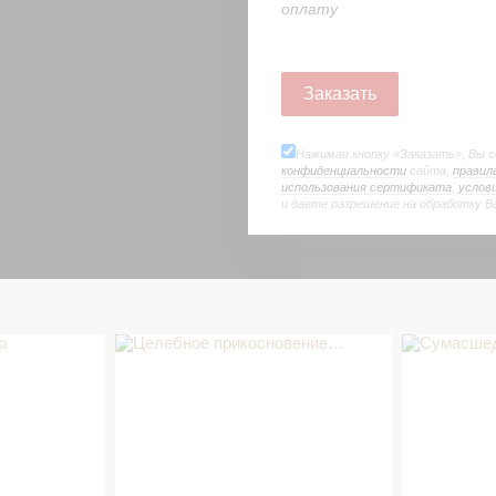
оплату
Нажимая кнопку «Заказать», Вы 
конфиденциальности
сайта,
правил
использования сертификата
,
услов
и даете разрешение на обработку В
в СПА салоне
Целебное прикосновение… в СПА
Сумасшедши
салоне