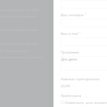
аты номиналом от 5000
Ваш телефон
*
ю доплаты наличными
;
ты на выбранную вами
Ваш e-mail
*
дложение услуг центра;
т, индивидуально
Программа
специалистами на любую
Номинал сертификата
11200
Предоплата
Отметьте, если желаете