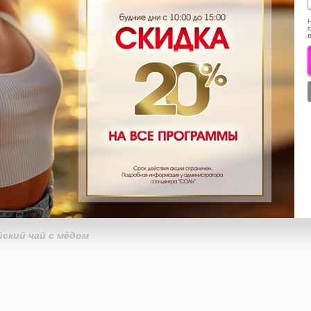
от шлаков и солей,
Н
с
расоту, восстановить
д
аж необходим для
жения. Массаж дает
е сил. Он освобождает
е и болезненные мышцы,
 способствует
ому обмену веществ,
ский чай с мёдом