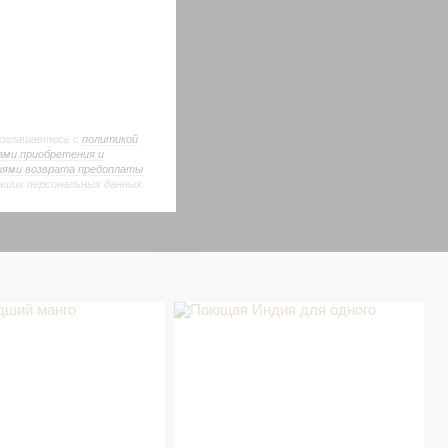
соглашаетесь с
политикой
ами приобретения и
иями возврата предоплаты
аших персональных данных.
й манго в СПА салоне
Поющая Индия для одного в СПА
салоне