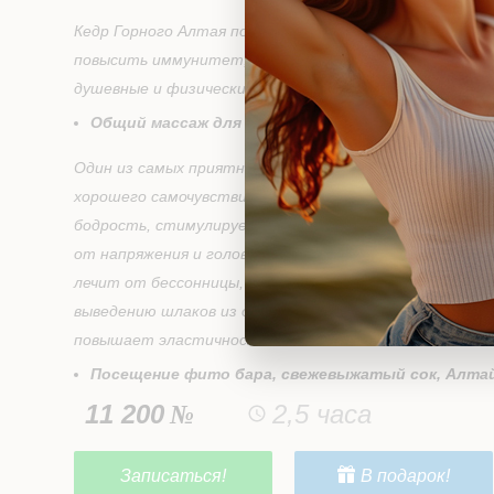
Кедр Горного Алтая поможет Вам очистить организм 
повысить иммунитет, сохранить здоровье, обрести к
душевные и физические силы.
Общий массаж для двоих 60 мин.
Один из самых приятных способов расслабления. Масс
хорошего самочувствия или профилактики перенапря
бодрость, стимулирует и готовит к большой затрат
от напряжения и головной боли, расслабляет тверды
лечит от бессонницы, стимулирует кровообращение,
выведению шлаков из организма, способствует быстр
повышает эластичность кожи.
Посещение фито бара, свежевыжатый сок, Алтай
11 200
2,5 часа
Записаться!
В подарок!