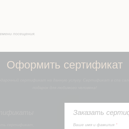
емени посещения.
Оформить сертификат
арочный сертификат на данную услугу. Сертификат в спа са
подарок для любимого человека!
тификаты
Заказать серти
ать сертификат,
Вашe имя и фамилия
*