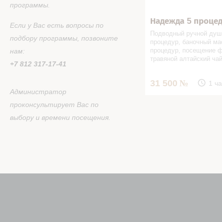
программы.
Надежда 5 проце
Записаться
Если у Вас есть вопросы по
Подводный ручной душ 
подбору программы, позвоните
процедур, баночный ма
процедур, посещение ф
нам:
травяной алтайский ча
+7 812 317-17-41
31 500
1 ча
Администратор
проконсультирует Вас по
выбору и времени посещения.