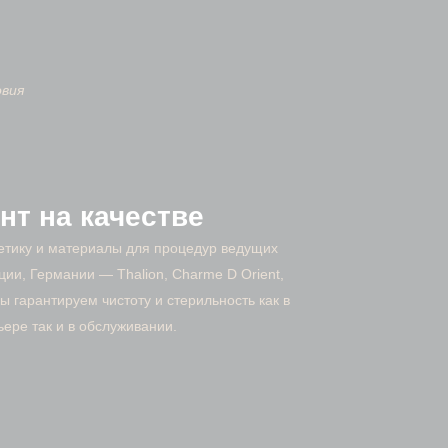
овия
нт на качестве
етику и материалы для процедур ведущих
ии, Германии — Thalion, Charme D Orient,
ы гарантируем чистоту и стерильность как в
ьере так и в обслуживании.