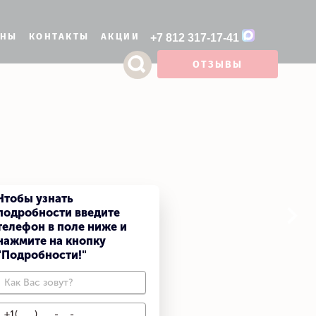
ОНЫ
КОНТАКТЫ
АКЦИИ
+7 812 317-17-41
ОТЗЫВЫ
ФОТОГАЛЕРЕЯ
РУССКАЯ БАНЯ НА ДРОВАХ
ЯПОНСКАЯ БАНЯ
LUX ПРОГРАММЫ
Чтобы узнать
подробности введите
телефон в поле ниже и
нажмите на кнопку
"Подробности!"