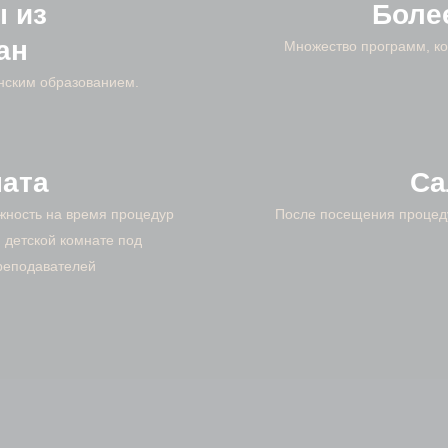
 из
Боле
ан
Множество программ, ко
нским образованием.
ната
Са
жность на время процедур
После посещения процеду
 детской комнате под
реподавателей