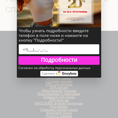
СПА салоне «Соль»
Чтобы узнать подробности введите
телефон в поле ниже и нажмите на
кнопку "Подробности!"
Подробности
Согласен на обработку персональных данных
Еще у нас есть:
Сделано в
День SPA
SPA для двоих
Соляная пещера
SPA для мужчин
SPA-ретрит
Обертывание терапия
Мальчишники и девичники
Аюрведа для двоих
SPA-массаж
МАССАЖИ антицеллюлитные
Душ Шарко
Гидромассажная ванна
Кедровая бочка
Уходы в хаммам