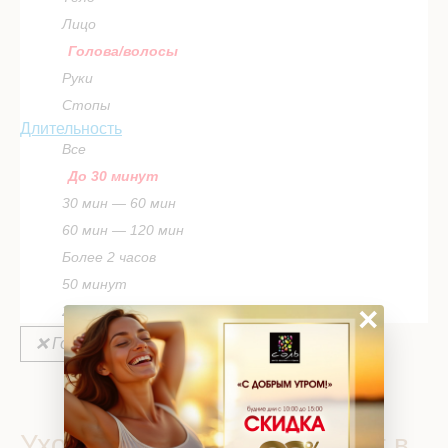
Лицо
Голова/волосы
Руки
Стопы
Длительность
Все
До 30 минут
30 мин — 60 мин
60 мин — 120 мин
Более 2 часов
50 минут
×
2 часа
❌ Голова/волосы
❌ До 30 минут
ВЫБРАТЬ ПРОГРАММУ
Уход для волос до 30 минут в