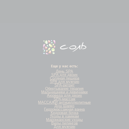
Еще у нас есть:
День SPA
SPA для двоих
Соляная пещера
SPA для мужчин
SPA-ретрит
Обертывание терапия
Мальчишники и девичники
Аюрведа для двоих
SPA-массаж
МАССАЖИ антицеллюлитные
Душ Шарко
Гидромассажная ванна
Кедровая бочка
Уходы в хаммам
Марокканские уходы
Виды пилингов
Для мужчин