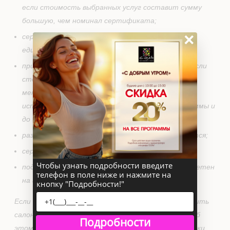
если стоимость выбранных услуг составит сумму
большую, чем номинал сертификата;
×
сертификат номиналом 5000р, обслуживается
единовременно;
при стоимости сертификата более 5000 руб., если
стоимость выбранных услуг составит сумму
меньшую, чем номинал сертификата, его можно
использовать дальше в пределах оставшейся суммы и
до истечения срока действия;
разница в денежном эквиваленте не выплачивается;
сертификат возврату не подлежит;
Чтобы узнать подробности введите
подарочный сертификат не может быть приобретен
телефон в поле ниже и нажмите на
на акционные программы и процедуры.
кнопку "Подробности!"
Если по каким-либо причинам Вы не можете посетить
салон в назначенное время, просим Вас сообщить об
Подробности
этом администратору салона не менее чем за сутки,