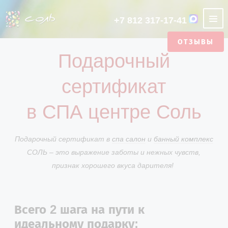
+7 812 317-17-41
ОТЗЫВЫ
НАШИ АКЦИИ
Подарочный
СПА САЛОН
О SPA-
SPA ДЛЯ
РУССКАЯ
ОТЗЫВЫ
ПОДАРОЧНЫЙ
SPA ДЛЯ
ФИТО БАНЯ
ЭТИКЕТ СПА
АЮРВЕДА
ТУРЕЦКАЯ
ФОТОГАЛЕРЕЯ
РУССКАЯ
ЯПОНСКАЯ
ЦЕНТРЕ
ОДНОГО
БАНЯ
СЕРТИФИКАТ
ДВОИХ
БАНЯ
БАНЯ НА
БАНЯ
сертификат
ХАММАМ
ДРОВАХ
УСЛУГИ СПА
ОТЗЫВЫ
СТАТЬИ
CASHBACK
ЯПОНСКАЯ
АРЕНДА БАНИ
ТУРЕЦКАЯ
ФИТО БАНЯ
LUX
в СПА центре Соль
БАНЯ
БАНЯ
ПРОГРАММЫ
ПОДБЕРИТЕ СЕБЕ ПРОГРАММУ
МАЛЬЧИШНИКИ
ОТДЕЛЬНЫЕ ЗОНЫ
Подарочный сертификат в
спа салон
и
банный комплекс
И ДЕВИЧНИКИ
СОЛЬ – это выражение заботы и нежных чувств,
КОНТАКТЫ
признак хорошего вкуса дарителя!
АКЦИИ
Всего 2 шага на пути к
идеальному подарку: