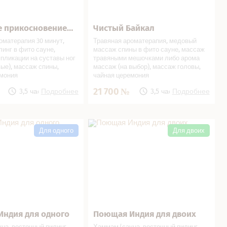
е прикосновение…
Чистый Байкал
ься
В подарок!
Записаться
В подарок!
оматерапия 30 минут,
Травяная ароматерапия, медовый
линг в фито сауне,
массаж спины в фито сауне, массаж
пликации на суставы ног
травяными мешочками либо арома
вые), массаж спины,
массаж (на выбор), массаж головы,
емония
чайная церемония
21 700
3,5 часа
Подробнее
3,5 часа
Подробнее
ия для одного в СПА
Поющая Индия для двоих в СПА
салоне
Для одного
Для двоих
ндия для одного
Поющая Индия для двоих
ься
В подарок!
Записаться
В подарок!
а, восточный пилинг,
Хаммам/сауна, восточный пилинг,