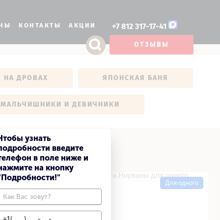
ОНЫ
КОНТАКТЫ
АКЦИИ
+7 812 317-17-41
ОТЗЫВЫ
ФОТОГАЛЕРЕЯ
РУССКАЯ БАНЯ НА ДРОВАХ
ЯПОНСКАЯ БАНЯ
Я НА ДРОВАХ
ЯПОНСКАЯ БАНЯ
LUX ПРОГРАММЫ
МАЛЬЧИШНИКИ И ДЕВИЧНИКИ
Чтобы узнать
подробности введите
телефон в поле ниже и
нажмите на кнопку
оха» для одного в СПА
Дорога Нирваны для одного в СПА
"Подробности!"
салоне
Для одного
Для одного