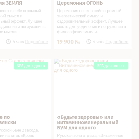
ия ЗЕМЛЯ
Церемония ОГОНЬ
ься
В подарок!
Записаться
В подарок!
есет в себе огромный
Церемония несет в себе огромный
кий смысл и
энергетический смысл и
льный эффект. Лучшее
оздоровительный эффект. Лучшее
единения и погружения в
место для уединения и погружения в
е мысли.
философские мысли.
19 900
4 часа
Подробнее
4 часа
Подробнее
о Старославянски в
«Будьте здоровы» или Витаминно­
минеральный БУМ для одного в
SPA для одного
SPA для одного
СПА салоне
е по
«Будьте здоровы» или
ься
В подарок!
Записаться
В подарок!
вянски
Витаминно­минеральный
БУМ для одного
сской бане 2 захода,
ий напиток «Кровь
Русская зона отдыха, «Витаминное