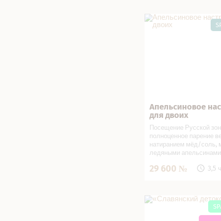
Апельсиновое настро
двоих в СПА салоне
S
Апельсиновое на
Записаться
для двоих
Посещение Русской зон
полноценное парение в
натиранием мёд/соль, 
ледяными апельсинами,
корица+апельсин, масс
29 600
3,5 
стоп, ароматный травя
чай с медом и вареньем
апельсиновый сок, суш
«Славянский детокс» 
СПА салоне
SP