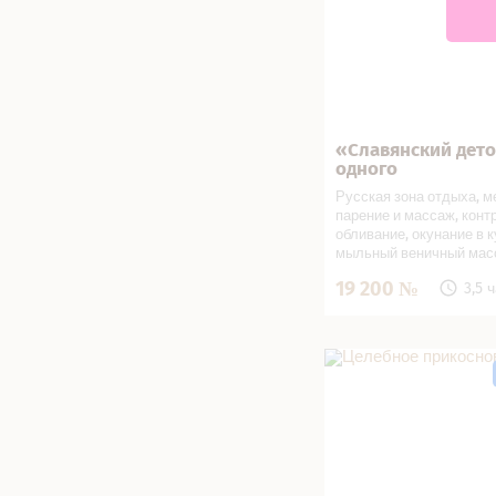
«Славянский дето
Записаться
одного
Русская зона отдыха, 
парение и массаж, конт
обливание, окунание в к
мыльный веничный мас
гречишными мешочками
19 200
3,5 
травяной Алтайский чай
вареньем, освежающий 
лимоном, сушки
Целебное прикоснове
салоне