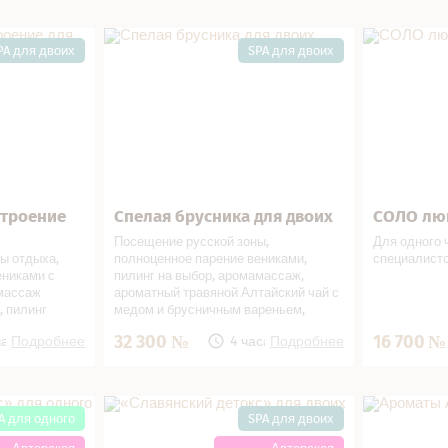
напиток, су
ение для
Спелая брусника для двоих в СПА
СОЛО люкс 
салоне
PA для двоих
SPA для двоих
строение
Спелая брусника для двоих
СОЛО лю
В подарок!
Записаться
В подарок!
Записат
Посещение русской зоны,
Для одного 
ы отдыха,
полноценное парение вениками,
специалист
ениками с
пилинг на выбор, аромамассаж,
массаж
ароматный травяной Алтайский чай с
 пилинг
медом и брусничным вареньем,
аж головы/
освежающий напиток с лимоном,
32 300
16 700
часа
Подробнее
4 часа
Подробнее
ной Алтайский
сушки
,
ки
для одного в
«Славянский детокс» для двоих в
Ароматы Ал
СПА салоне
A для одного
SPA для двоих