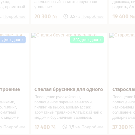
уход,
апельсиновый напиток, фруктовое
дракона», п
вы, ароматный
угощение
радость, Ал
,
вареньем, о
20 300
19 400
са
Подробнее
3,5 часа
Подробнее
напиток
сушки
ение для
Спелая брусника для одного в СПА
Старославя
салоне
салоне
Для одного
SPA для одного
строение
Спелая брусника для одного
Старосла
В подарок!
Записаться
В подарок!
Записат
Посещение русской зоны,
Посещение Р
ениками,
полноценное парение вениками ,
полноценное
, пилинг,
пилинг на выбор, аромамассаж ,
натиранием 
роматный
ароматный травяной Алтайский чай с
обливание, 
й с медом и
медом и брусничным вареньем,
допаривание
̆ сок, сушки
освежающий напиток с лимоном,
массаж пили
17 400
37 300
са
Подробнее
3,5 часа
Подробнее
сушки
ароматный т
медом и ва