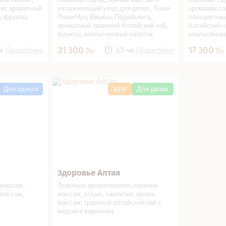
ши, ароматный
увлажняющий уход для двоих, Ломи-
аромамассаж
, фрукты,
Ломи Нуи, Вишеш, Падабьянга,
поющие чаш
ароматный травяной Алтайский чай,
Алтайский ч
фрукты, апельсиновый напиток
апельсинов
31 300
17 300
часа
Подробнее
3,5 часа
Подробнее
А салоне
Здоровье Алтая в СПА салоне
Для одного
NEW
Для двоих
Здоровье Алтая
В подарок!
Записаться
В подарок!
 массаж,
Травяная ароматерапия, парение
 массаж,
массаж, отдых, чаепитие, арома
массаж, травяной алтайский чай с
мёдом и вареньем.