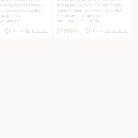
 тела, массаж головы,
аромамассаж тела, массаж головы,
и, ароматный травяной
поющие чаши, ароматный травяной
ай, фрукты,
Алтайский чай, фрукты,
ый напиток
апельсиновый напиток
27 800
3 часа
Подробнее
3,5 часа
Подробнее