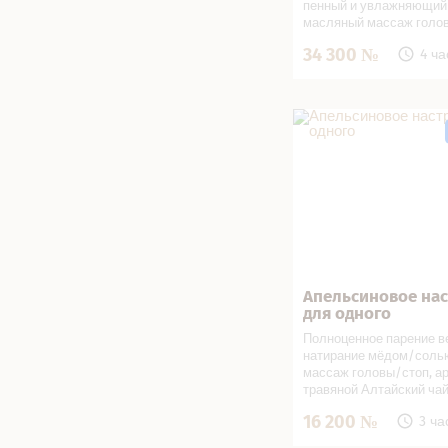
пенный и увлажняющий 
масляный массаж голо
травяной Алтайский чай
34 300
4 ча
фрукты, апельсиновый 
Апельсиновое настро
одного в СПА салоне
Апельсиновое на
Записаться
для одного
Полноценное парение в
натирание мёдом/солью
массаж головы/стоп, а
травяной Алтайский ча
вареньем, апельсиновыи
16 200
3 ча