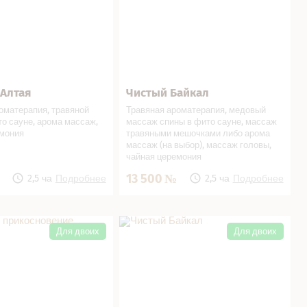
Алтая
Чистый Байкал
ься
В подарок!
Записаться
В подарок!
оматерапия, травяной
Травяная ароматерапия, медовый
о ­сауне, арома массаж,
массаж спины в фито сауне, массаж
емония
травяными мешочками либо арома
массаж (на выбор), массаж головы,
чайная церемония
13 500
2,5 часа
Подробнее
2,5 часа
Подробнее
рикосновение… в СПА
Чистый Байкал в СПА салоне
Для двоих
Для двоих