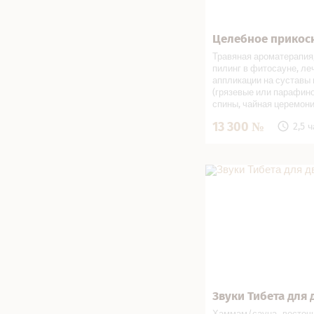
Целебное прикос
Записаться
Травяная ароматерапия
пилинг в фито­сауне, л
аппликации на суставы н
(грязевые или парафин
спины, чайная церемон
13 300
2,5 
Звуки Тибета для дво
салоне
Звуки Тибета для 
Записаться
Хаммам/сауна
,
восточ