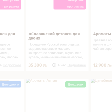
Авторская
Авторская
программа
программа
кс» для
«Славянский детокс» для
Ароматы 
В подарок!
Записаться
В подарок!
Записат
двоих
Травяная ар
медовое
Посещение Русской зоны отдыха,
пилинг в фит
растное
медовое парение и массаж,
чайная цер
упель,
контрастное обливание, окунание в
саж, массаж
купель, мыльный венечный массаж,
, а
роматный
массаж гречишными мешочками,
35 300
12 900
часа
Подробнее
4 часа
Подробнее
 с медом и
ароматный травяной Алтайский чай с
напиток с
медом и вареньем, освежающий
напиток с лимоном, сушки
ние… в СПА
Ароматы Алтая в СПА салоне
Целебное п
салоне
Для одного
Для двоих