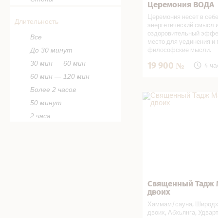
Церемония ВОДА
Записаться
Церемония несет в себ
Длительность
энергетический смысл 
оздоровительный эффе
Все
место для уединения и 
До 30 минут
философские мысли.
30 мин — 60 мин
19 900
4 ча
60 мин — 120 мин
Более 2 часов
Священный Тадж Мах
в СПА салоне
50 минут
2 часа
Священный Тадж 
Записаться
двоих
Хаммам/сауна, Широдх
двоих, Абхьянга, Удвар