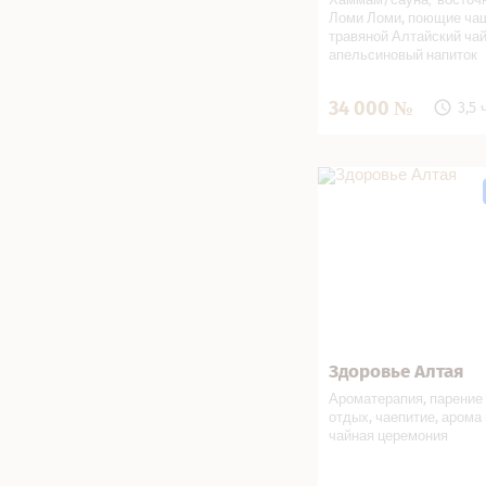
Ломи Ломи, поющие ча
травяной Алтайский чай
апельсиновый напиток
34 000
3,5 
Здоровье Алтая в СП
Здоровье Алтая
Записаться
Ароматерапия, парение
отдых, чаепитие, арома
чайная церемония