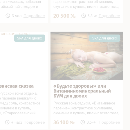
илинг-массаж, небесная
парение», контрастное обливание,
тайский чай с медом и
окунание в купель, пилинг всего тела,
свежающий напиток,
парение с обливанием минеральной
20 500
3 часа
Подробнее
3,5 часа
Подробнее
водой, массаж, ароматный травяной
Алтайский чай с медом и вареньем,
минеральная вода, освежающий
напиток, сушки
нская сказка в СПА
«Будьте здоровы» или Витаминно­
минеральный БУМ для двоих в
SPA для двоих
SPA для двоих
СПА салоне
вянская сказка
«Будьте здоровы» или
ься
В подарок!
Записаться
В подарок!
Витаминно­минеральный
усской зоны отдыха,
БУМ для двоих
 парение вениками с
мёд/соль, контрастное
Русская зона отдыха, «Витаминное
окунание в купель,
парение», контрастное обливание,
, «Старославянский
окунание в купель, пилинг всего тела,
нг», небесная радость,
парение с обливанием минеральной
36 100
4 часа
Подробнее
3,5-4 часа
Подробнее
равяной Алтайский чай с
водой, массаж, ароматный травяной
реньем, освежающий
Алтайский чай с медом и вареньем,