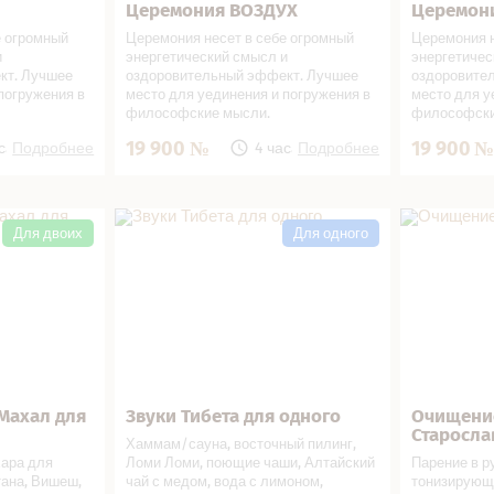
Церемония ВОЗДУХ
Церемон
В подарок!
Записаться
В подарок!
Записат
е огромный
Церемония несет в себе огромный
Церемония н
и
энергетический смысл и
энергетичес
кт. Лучшее
оздоровительный эффект. Лучшее
оздоровите
погружения в
место для уединения и погружения в
место для у
философские мысли.
философски
19 900
19 900
са
Подробнее
4 часа
Подробнее
ал для двоих
Звуки Тибета для одного в СПА
Очищение п
салоне
СПА салоне
Для двоих
Для одного
Махал для
Звуки Тибета для одного
Очищени
В подарок!
Записаться
В подарок!
Записат
Старосла
Хаммам/сауна, восточный пилинг,
ара для
Ломи Ломи, поющие чаши, Алтайский
Парение в ру
тана, Вишеш,
чай с медом, вода с лимоном,
тонизирующ