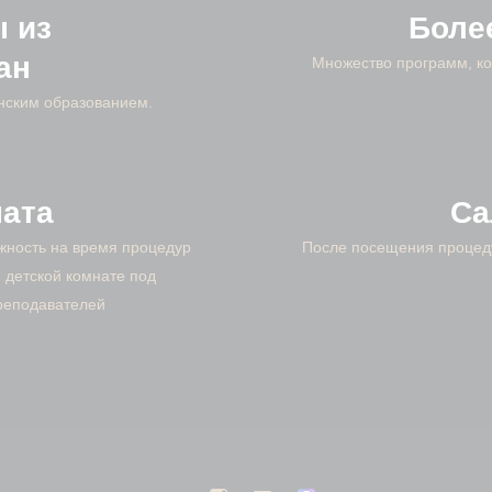
 из
Боле
ан
Множество программ, ко
нским образованием.
ната
Са
жность на время процедур
После посещения процеду
 детской комнате под
реподавателей