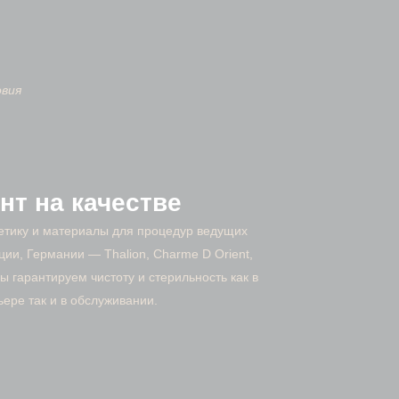
овия
нт на качестве
етику и материалы для процедур ведущих
ии, Германии — Thalion, Charme D Orient,
ы гарантируем чистоту и стерильность как в
ьере так и в обслуживании.