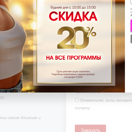
формате на email.
Н
с
ки указав контактные
Ваш e-mail
*
д
ограмму или сумму
Программа
ная сумму 5000 руб);
сении оплаты. После
оступит на Вашу
ечение 30 мин. После
 распечатать или
Номинал сертификата
ификата адресату.
4600
мплекс для оформления в
Предоплата
00
Отметьте, если желаете
оплату
ты своим близким и
!