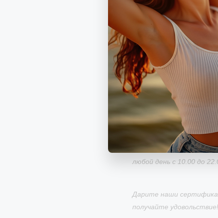
получить в электронном 
Заполнить бланк заяв
данные покупателя;
Указать выбранную пр
сертификата (минималь
Отметить пункт о вне
оплаты сертификат п
электронную почту в т
получения вы сможете
переслать бланк серт
2. Подъехать к нам в ко
любой день с 10.00 до 22.
Дарите наши сертифика
получайте удовольствие