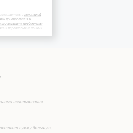
соглашаетесь с
политикой
ами приобретения и
иями возврата предоплаты
аших персональных данных.
а
илами использования
составит сумму большую,