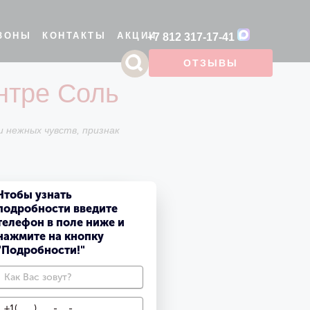
ЗОНЫ
КОНТАКТЫ
АКЦИИ
+7 812 317-17-41
ОТЗЫВЫ
нтре Соль
ФОТОГАЛЕРЕЯ
РУССКАЯ БАНЯ НА ДРОВАХ
ЯПОНСКАЯ БАНЯ
LUX ПРОГРАММЫ
 нежных чувств, признак
Чтобы узнать
фикат
подробности введите
телефон в поле ниже и
нажмите на кнопку
"Подробности!"