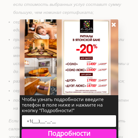
если стоимость выбранных услуг составит сумму
большую, чем номинал сертификата;
×
сертификат номиналом 5000р, обслуживается
единовременно;
при стоимости сертификата более 5000 руб., если
стоимость выбранных услуг составит сумму
меньшую, чем номинал сертификата, его можно
использовать дальше в пределах оставшейся суммы и
до истечения срока действия;
разница в денежном эквиваленте не выплачивается;
сертификат возврату не подлежит;
Чтобы узнать подробности введите
подарочный сертификат не может быть приобретен
телефон в поле ниже и нажмите на
на акционные программы и процедуры.
кнопку "Подробности!"
Если по каким-либо причинам Вы не можете посетить
салон в назначенное время, просим Вас сообщить об
Подробности
этом администратору салона не менее чем за сутки,