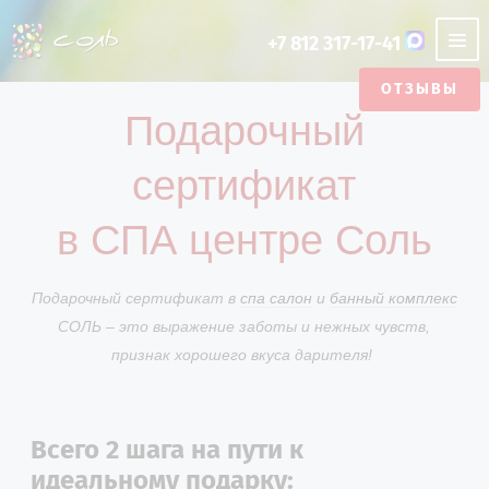
+7 812 317-17-41
ОТЗЫВЫ
НАШИ АКЦИИ
Подарочный
СПА САЛОН
О SPA-
SPA ДЛЯ
РУССКАЯ
ОТЗЫВЫ
ПОДАРОЧНЫЙ
SPA ДЛЯ
ФИТО БАНЯ
ЭТИКЕТ СПА
АЮРВЕДА
ТУРЕЦКАЯ
ФОТОГАЛЕРЕЯ
РУССКАЯ
ЯПОНСКАЯ
ЦЕНТРЕ
ОДНОГО
БАНЯ
СЕРТИФИКАТ
ДВОИХ
БАНЯ
БАНЯ НА
БАНЯ
сертификат
ХАММАМ
ДРОВАХ
УСЛУГИ СПА
ОТЗЫВЫ
СТАТЬИ
CASHBACK
ЯПОНСКАЯ
АРЕНДА БАНИ
ТУРЕЦКАЯ
ФИТО БАНЯ
LUX
в СПА центре Соль
БАНЯ
БАНЯ
ПРОГРАММЫ
ПОДБЕРИТЕ СЕБЕ ПРОГРАММУ
МАЛЬЧИШНИКИ
ОТДЕЛЬНЫЕ ЗОНЫ
Подарочный сертификат в
И ДЕВИЧНИКИ
спа салон
и
банный комплекс
СОЛЬ – это выражение заботы и нежных чувств,
КОНТАКТЫ
признак хорошего вкуса дарителя!
АКЦИИ
Всего 2 шага на пути к
идеальному подарку: