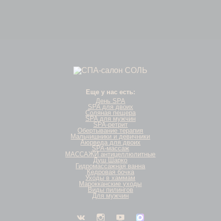
Еще у нас есть:
День SPA
SPA для двоих
Соляная пещера
SPA для мужчин
SPA-ретрит
Обертывание терапия
Мальчишники и девичники
Аюрведа для двоих
SPA-массаж
МАССАЖИ антицеллюлитные
Душ Шарко
Гидромассажная ванна
Кедровая бочка
Уходы в хаммам
Марокканские уходы
Виды пилингов
Для мужчин