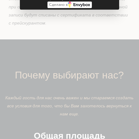
Сделано в
при отмене менее чем за сутки, услуги по оговоренной
записи будут списаны с сертификата в соответствии
с прейскурантом.
Почему выбирают нас?
Каждый гость для нас очень важен и мы стараемся создать
все условия для того, что бы Вам захотелось вернуться к
нам еще.
Общая площадь