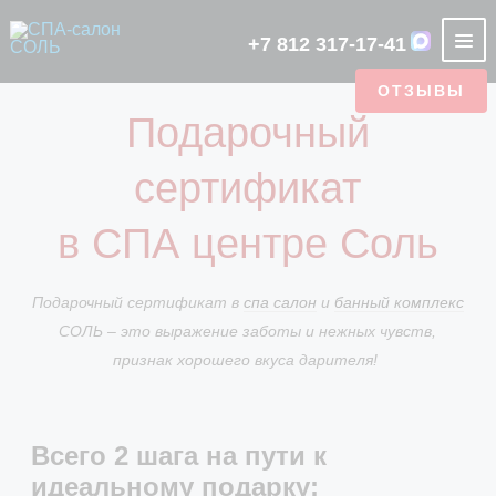
+7 812 317-17-41
ОТЗЫВЫ
НАШИ АКЦИИ
Подарочный
СПА САЛОН
О SPA-
SPA ДЛЯ
РУССКАЯ
ОТЗЫВЫ
ПОДАРОЧНЫЙ
SPA ДЛЯ
ФИТО БАНЯ
ЭТИКЕТ
АЮРВЕДА
ТУРЕЦКАЯ
ФОТОГАЛЕРЕЯ
РУССКАЯ
ЯПОНСКАЯ
ЦЕНТРЕ
ОДНОГО
БАНЯ
СЕРТИФИКАТ
ДВОИХ
СПА
БАНЯ
БАНЯ НА
БАНЯ
сертификат
ХАММАМ
ДРОВАХ
УСЛУГИ СПА
ОТЗЫВЫ
СТАТЬИ
CASHBACK
ЯПОНСКАЯ
АРЕНДА
ТУРЕЦКАЯ
ФИТО БАНЯ
LUX
в СПА центре Соль
БАНЯ
БАНИ
БАНЯ
ПРОГРАММЫ
ПОДБЕРИТЕ СЕБЕ ПРОГРАММУ
МАЛЬЧИШНИКИ
ОТДЕЛЬНЫЕ ЗОНЫ
Подарочный сертификат в
спа салон
и
банный комплекс
И ДЕВИЧНИКИ
СОЛЬ – это выражение заботы и нежных чувств,
КОНТАКТЫ
признак хорошего вкуса дарителя!
АКЦИИ
Всего 2 шага на пути к
идеальному подарку: