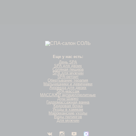
Еще у нас есть:
День SPA
SPA для двоих
Соляная пещера
SPA для мужчин
SPA-ретрит
Обертывание терапия
Мальчишники и девичники
Аюрведа для двоих
SPA-массаж
МАССАЖИ антицеллюлитные
Душ Шарко
Гидромассажная ванна
Кедровая бочка
Уходы в хаммам
Марокканские уходы
Виды пилингов
Для мужчин