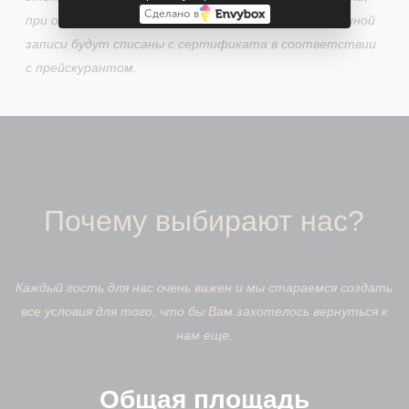
Сделано в
при отмене менее чем за сутки, услуги по оговоренной
записи будут списаны с сертификата в соответствии
с прейскурантом.
Почему выбирают нас?
Каждый гость для нас очень важен и мы стараемся создать
все условия для того, что бы Вам захотелось вернуться к
нам еще.
Общая площадь