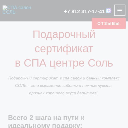
+7 812 317-17-41
ОТЗЫВЫ
НАШИ АКЦИИ
Подарочный
СПА САЛОН
О SPA-
SPA ДЛЯ
РУССКАЯ
ОТЗЫВЫ
ПОДАРОЧНЫЙ
SPA ДЛЯ
ФИТО БАНЯ
ЭТИКЕТ
АЮРВЕДА
ТУРЕЦКАЯ
ФОТОГАЛЕРЕЯ
РУССКАЯ
ЯПОНСКАЯ
ЦЕНТРЕ
ОДНОГО
БАНЯ
СЕРТИФИКАТ
ДВОИХ
СПА
БАНЯ
БАНЯ НА
БАНЯ
сертификат
ХАММАМ
ДРОВАХ
УСЛУГИ СПА
ОТЗЫВЫ
СТАТЬИ
CASHBACK
ЯПОНСКАЯ
АРЕНДА
ТУРЕЦКАЯ
ФИТО БАНЯ
LUX
в СПА центре Соль
БАНЯ
БАНИ
БАНЯ
ПРОГРАММЫ
ПОДБЕРИТЕ СЕБЕ ПРОГРАММУ
МАЛЬЧИШНИКИ
ОТДЕЛЬНЫЕ ЗОНЫ
Подарочный сертификат в
спа салон
и
банный комплекс
И ДЕВИЧНИКИ
СОЛЬ – это выражение заботы и нежных чувств,
КОНТАКТЫ
признак хорошего вкуса дарителя!
АКЦИИ
Всего 2 шага на пути к
идеальному подарку: