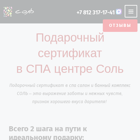
+7 812 317-17-41
ОТЗЫВЫ
НАШИ АКЦИИ
Подарочный
СПА САЛОН
О SPA-
SPA ДЛЯ
РУССКАЯ
ОТЗЫВЫ
ПОДАРОЧНЫЙ
SPA ДЛЯ
ФИТО БАНЯ
ЭТИКЕТ СПА
АЮРВЕДА
ТУРЕЦКАЯ
ФОТОГАЛЕРЕЯ
РУССКАЯ
ЯПОНСКАЯ
ЦЕНТРЕ
ОДНОГО
БАНЯ
СЕРТИФИКАТ
ДВОИХ
БАНЯ
БАНЯ НА
БАНЯ
сертификат
ХАММАМ
ДРОВАХ
УСЛУГИ СПА
ОТЗЫВЫ
СТАТЬИ
CASHBACK
ЯПОНСКАЯ
АРЕНДА БАНИ
ТУРЕЦКАЯ
ФИТО БАНЯ
LUX
в СПА центре Соль
БАНЯ
БАНЯ
ПРОГРАММЫ
ПОДБЕРИТЕ СЕБЕ ПРОГРАММУ
МАЛЬЧИШНИКИ
ОТДЕЛЬНЫЕ ЗОНЫ
Подарочный сертификат в
И ДЕВИЧНИКИ
спа салон
и
банный комплекс
СОЛЬ – это выражение заботы и нежных чувств,
КОНТАКТЫ
признак хорошего вкуса дарителя!
АКЦИИ
Всего 2 шага на пути к
идеальному подарку: