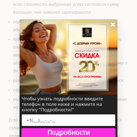
если стоимость выбранных услуг составит сумму
большую, чем номинал сертификата;
×
сертификат номиналом 5000р, обслуживается
единовременно;
при стоимости сертификата более 5000 руб., если
стоимость выбранных услуг составит сумму
меньшую, чем номинал сертификата, его можно
использовать дальше в пределах оставшейся суммы и
до истечения срока действия;
разница в денежном эквиваленте не выплачивается;
сертификат возврату не подлежит;
Чтобы узнать подробности введите
подарочный сертификат не может быть приобретен
телефон в поле ниже и нажмите на
на акционные программы и процедуры.
кнопку "Подробности!"
Если по каким-либо причинам Вы не можете посетить
салон в назначенное время, просим Вас сообщить об
Подробности
этом администратору салона не менее чем за сутки,