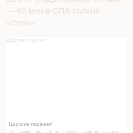
— 60 мин в СПА салоне
«Соль»
Царское парение* в СПА салоне
Царское парение*
Это парение -­ “бальзам” для сердечно­сосудистой системы и