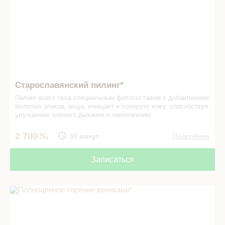
Старославянский пилинг*
Пилинг всего тела специальным фитосоставом с добавлением
молотых злаков, меда, очищает и полирует кожу, способствуя
улучшению кожного дыхания и омоложению.
2 700
30 минут
Подробнее
Записаться
Полноценное парение вениками* в СПА салоне