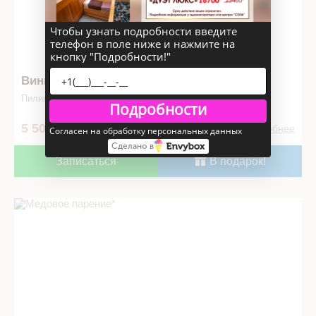
Чтобы узнать подробности введите
телефон в поле ниже и нажмите на
кнопку "Подробности!"
Винное обертывание
Пилинг тела, обертывание тела
Подробности
5 500
60 мин
Подробнее
Согласен на обработку персональных данных
Сделано в
Записаться
В подарок!
Медовое парение* в СПА салоне