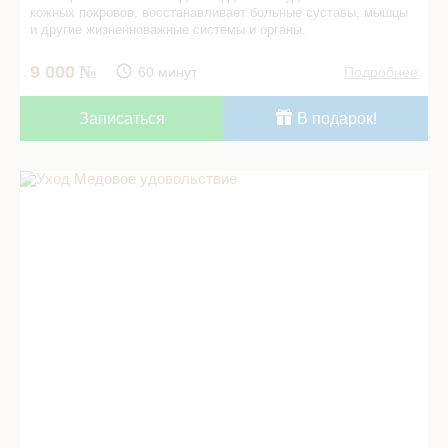
кожных покровов, восстанавливает больные суставы, мышцы
и другие жизненно­важные системы и органы.
9 000
60 минут
Подробнее
Записаться
В подарок!
Уход Медовое удовольствие в СПА салоне