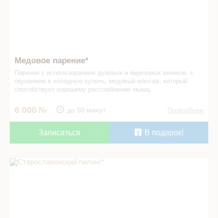
Медовое парение*
Парение с использованием дубовых и березовых веников, с
окунанием в холодную купель, медовый массаж, который
способствует хорошему расслаблению мышц.
6 000
до 50 минут
Подробнее
Записаться
В подарок!
Старославянский пилинг* в СПА салоне