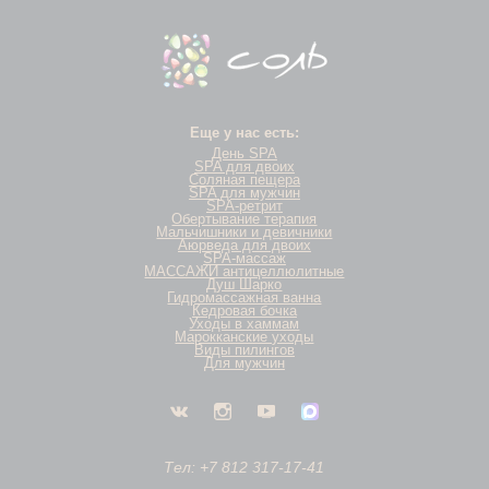
Еще у нас есть:
День SPA
SPA для двоих
Соляная пещера
SPA для мужчин
SPA-ретрит
Обертывание терапия
Мальчишники и девичники
Аюрведа для двоих
SPA-массаж
МАССАЖИ антицеллюлитные
Душ Шарко
Гидромассажная ванна
Кедровая бочка
Уходы в хаммам
Марокканские уходы
Виды пилингов
Для мужчин
Тел: +7 812 317-17-41