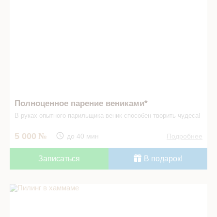
Полноценное парение вениками*
В руках опытного парильщика веник способен творить чудеса!
5 000
до 40 мин
Подробнее
Записаться
В подарок!
Пилинг в хаммаме в СПА салоне