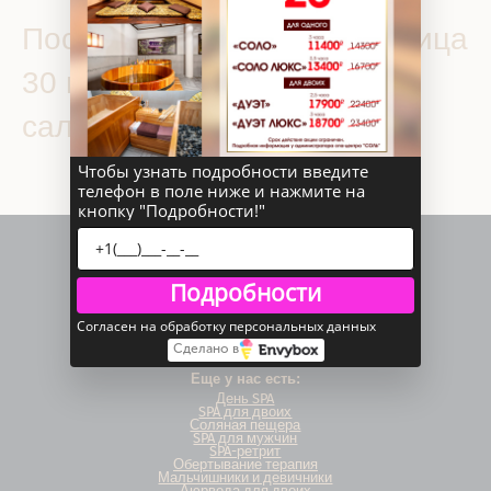
Посещение SPA уход для лица
30 мин — 60 мин в СПА
салоне «Соль»
Чтобы узнать подробности введите
телефон в поле ниже и нажмите на
кнопку "Подробности!"
Подробности
Согласен на обработку персональных данных
Сделано в
Еще у нас есть:
День SPA
SPA для двоих
Соляная пещера
SPA для мужчин
SPA-ретрит
Обертывание терапия
Мальчишники и девичники
Аюрведа для двоих