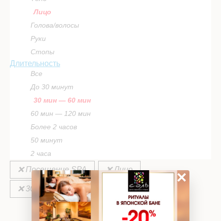
Лицо
Голова/волосы
Руки
Стопы
Длительность
Все
До 30 минут
30 мин — 60 мин
60 мин — 120 мин
Более 2 часов
50 минут
2 часа
❌ Посещение SPA
❌ Лицо
×
❌ 30 мин — 60 мин
ВЫБРАТЬ ПРОГРАММУ