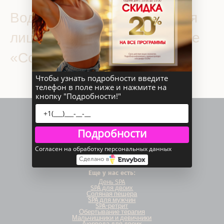
Водные процедуры уход для
лица 50 минут в СПА салоне
«Соль»
Чтобы узнать подробности введите
телефон в поле ниже и нажмите на
кнопку "Подробности!"
Подробности
Согласен на обработку персональных данных
Сделано в
Еще у нас есть:
День SPA
SPA для двоих
Соляная пещера
SPA для мужчин
SPA-ретрит
Обертывание терапия
Мальчишники и девичники
Аюрведа для двоих