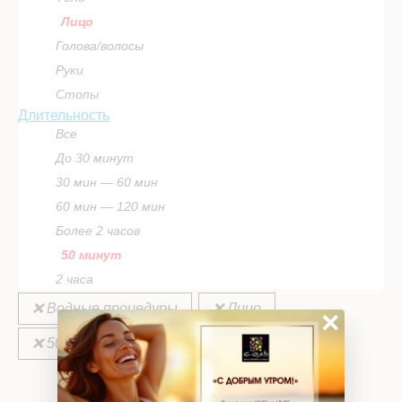
Лицо
Голова/волосы
Руки
Стопы
Длительность
Все
До 30 минут
30 мин — 60 мин
60 мин — 120 мин
Более 2 часов
50 минут
2 часа
❌ Водные процедуры
❌ Лицо
×
❌ 50 минут
ВЫБРАТЬ ПРОГРАММУ