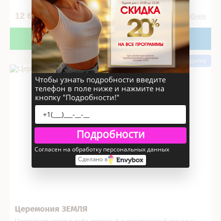
12 600
2ч 50м
Подробнее
Записаться
В подарок!
Ретрит
Для одного
Церемония ЗЕМЛЯ в СПА салоне
Чтобы узнать подробности введите
телефон в поле ниже и нажмите на
кнопку "Подробности!"
Подробности
Согласен на обработку персональных данных
Сделано в
Церемония ЗЕМЛЯ