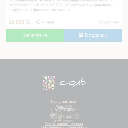
Церемония несет в себе огромный энергетический смысл и
оздоровительный эффект. Лучшее место для уединения и
погружения в философские мысли.
19 900
4 часа
Подробнее
Записаться
В подарок!
Еще у нас есть:
День SPA
SPA для двоих
Соляная пещера
SPA для мужчин
SPA-ретрит
Обертывание терапия
Мальчишники и девичники