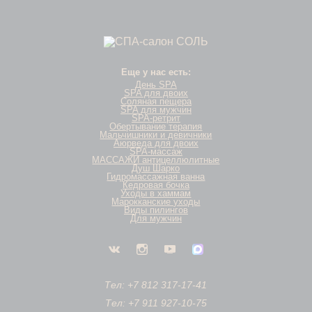
Еще у нас есть:
День SPA
SPA для двоих
Соляная пещера
SPA для мужчин
SPA-ретрит
Обертывание терапия
Мальчишники и девичники
Аюрведа для двоих
SPA-массаж
МАССАЖИ антицеллюлитные
Душ Шарко
Гидромассажная ванна
Кедровая бочка
Уходы в хаммам
Марокканские уходы
Виды пилингов
Для мужчин
Тел: +7 812 317-17-41
Тел: +7 911 927-10-75