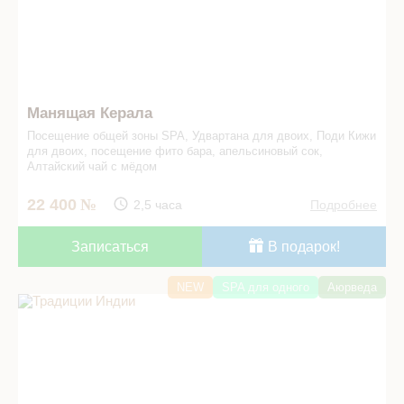
Манящая Керала
Посещение общей зоны SPA, Удвартана для двоих, Поди Кижи
для двоих, посещение фито бара, апельсиновый сок,
Алтайский чай с мёдом
22 400
2,5 часа
Подробнее
Записаться
В подарок!
NEW
SPA для одного
Аюрведа
Традиции Индии в СПА салоне