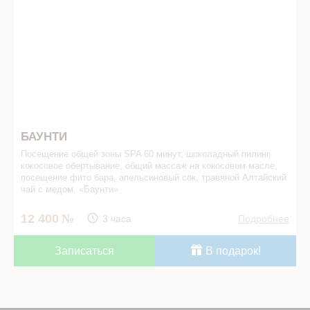
БАУНТИ
Посещение общей зоны SPA 60 минут, шоколадный пилинг,
кокосовое обертывание, общий массаж на кокосовом масле,
посещение фито бара, апельсиновый сок, травяной Алтайский
чай с медом, «Баунти»
12 400
3 часа
Подробнее
Записаться
В подарок!