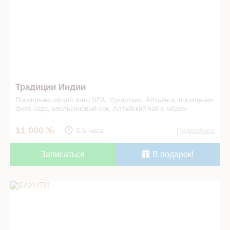
Традиции Индии
Посещение общей зоны SPA, Удвартана, Абхьянга, посещение
фито-бара, апельсиновый сок, Алтайский чай с мёдом
11 000
2,5 часа
Подробнее
Записаться
В подарок!
БАУНТИ в СПА салоне