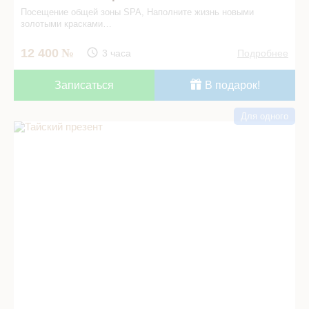
Посещение общей зоны SPA, Наполните жизнь новыми
золотыми красками…
12 400
3 часа
Подробнее
Записаться
В подарок!
Для одного
Тайский презент в СПА салоне