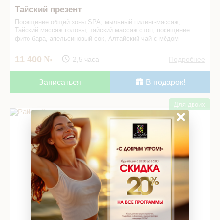
Тайский презент
Посещение общей зоны SPA, мыльный пилинг-массаж,
Тайский массаж головы, тайский массаж стоп, посещение
фито бара, апельсиновый сок, Алтайский чай с мёдом
11 400
2,5 часа
Подробнее
Записаться
В подарок!
Для двоих
Райский секрет в СПА салоне
×