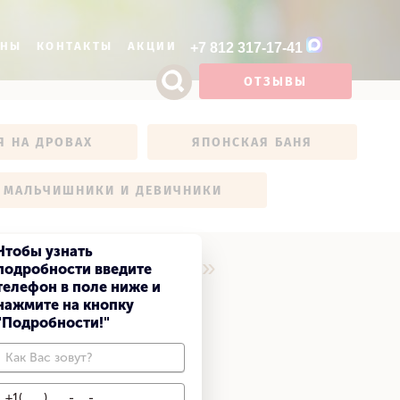
ОНЫ
КОНТАКТЫ
АКЦИИ
+7 812 317-17-41
ОТЗЫВЫ
ФОТОГАЛЕРЕЯ
РУССКАЯ БАНЯ НА ДРОВАХ
ЯПОНСКАЯ БАНЯ
Я НА ДРОВАХ
ЯПОНСКАЯ БАНЯ
LUX ПРОГРАММЫ
МАЛЬЧИШНИКИ И ДЕВИЧНИКИ
Чтобы узнать
СПА салоне «Соль»
подробности введите
телефон в поле ниже и
нажмите на кнопку
"Подробности!"