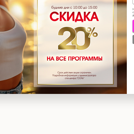
Н
с
д