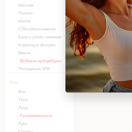
Массаж
Пилинг
Маска
СПА-обертывание
Баня и уходы хаммам
Коррекция фигуры
Ванна
Водные процедуры
Посещение SPA
Зона
Все
Тело
Лицо
Голова/волосы
Руки
Стопы