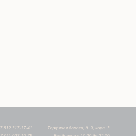
+7 812 317-17-41
Торфяная дорога, д. 9, корп. 3
+7 911 927-10-75
Ежедневно с 10:00 до 22:00