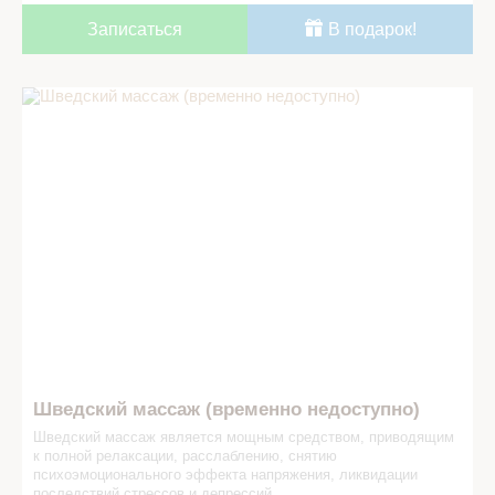
Записаться
В подарок!
Шведский массаж (временно недоступно) в СПА салоне
Шведский массаж (временно недоступно)
Шведский массаж является мощным средством, приводящим
к полной релаксации, расслаблению, снятию
психоэмоционального эффекта напряжения, ликвидации
последствий стрессов и депрессий.