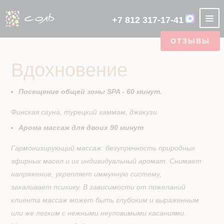
+7 812 317-17-41
ОТЗЫВЫ
НАШИ АКЦИИ
Вдохновение
СПА САЛОН
О SPA-
SPA ДЛЯ
РУССКАЯ
ОТЗЫВЫ
ПОДАРОЧНЫЙ
SPA ДЛЯ
ФИТО БАНЯ
ЭТИКЕТ
АЮРВЕДА
ТУРЕЦКАЯ
ФОТОГАЛЕРЕЯ
РУССКАЯ
ЯПОНСКАЯ
ЦЕНТРЕ
ОДНОГО
БАНЯ
СЕРТИФИКАТ
ДВОИХ
СПА
БАНЯ
БАНЯ НА
БАНЯ
ХАММАМ
ДРОВАХ
УСЛУГИ СПА
Посещение общей зоны SPA - 60 минут.
ОТЗЫВЫ
СТАТЬИ
CASHBACK
ЯПОНСКАЯ
АРЕНДА
ТУРЕЦКАЯ
ФИТО БАНЯ
LUX
БАНЯ
БАНИ
БАНЯ
ПРОГРАММЫ
Финская сауна, турецкий хаммам, джакузи.
ПОДБЕРИТЕ СЕБЕ ПРОГРАММУ
Арома массаж для двоих 90 минут
МАЛЬЧИШНИКИ
ОТДЕЛЬНЫЕ ЗОНЫ
И ДЕВИЧНИКИ
Гармонизирующий массаж: безупречность природных
КОНТАКТЫ
эфирных масел и их индивидуальный аромат. Снимает
напряжение, укрепляет иммунную систему,
АКЦИИ
закаливает психику. В зависимости от пожеланий
клиента массаж может быть глубоким и выраженным
или же легким с нежными неуловимыми касаниями.