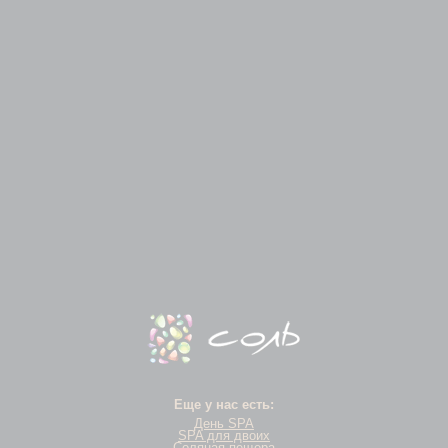
Еще у нас есть:
День SPA
SPA для двоих
Соляная пещера