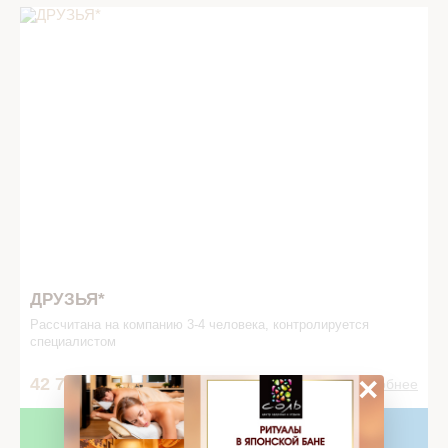
ДРУЗЬЯ* в СПА салоне
ДРУЗЬЯ*
Рассчитана на компанию 3­-4 человека, контролируется
специалистом
×
42 700
3,5 часа
Подробнее
Записаться
В подарок!