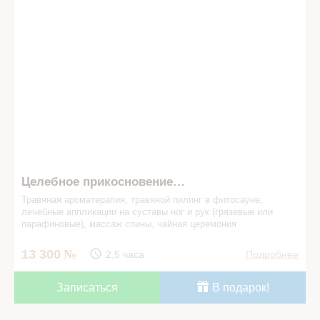
Целебное прикосновение…
Травяная ароматерапия, травяной пилинг в фито­сауне,
лечебные аппликации на суставы ног и рук (грязевые или
парафиновые), массаж спины, чайная церемония
13 300
2,5 часа
Подробнее
Записаться
В подарок!