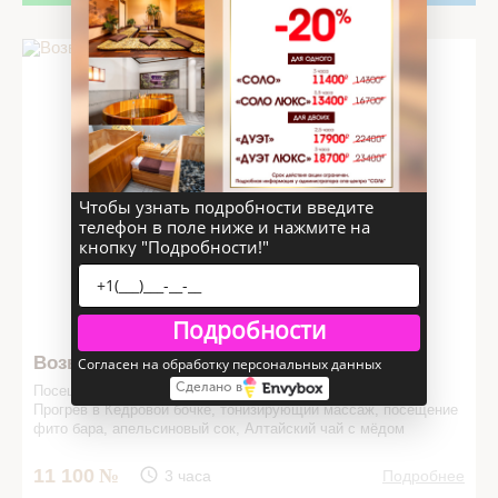
Возвращение... в СПА салоне
Чтобы узнать подробности введите
телефон в поле ниже и нажмите на
кнопку "Подробности!"
Подробности
Возвращение...
Согласен на обработку персональных данных
Сделано в
Посещение общей зоны SPA.
Прогрев в Кедровой бочке, тонизирующий массаж, посещение
фито бара, апельсиновый сок, Алтайский чай с мёдом
11 100
3 часа
Подробнее