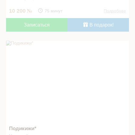
10 200
75 минут
Подробнее
Записаться
В подарок!
Подикижи* в СПА салоне
Подикижи*