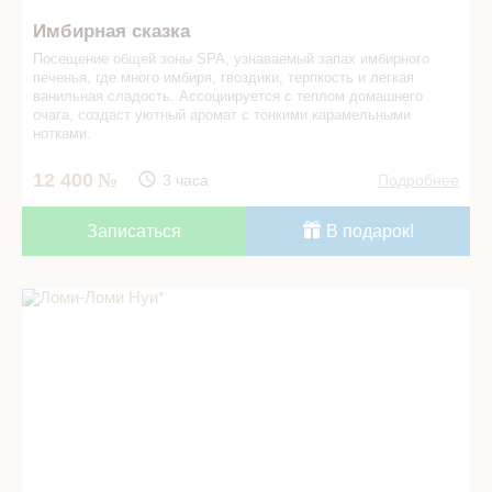
Имбирная сказка
Посещение общей зоны SPA, узнаваемый запах имбирного
печенья, где много имбиря, гвоздики, терпкость и легкая
ванильная сладость. Ассоциируется с теплом домашнего
очага, создаст уютный аромат с тонкими карамельными
нотками.
12 400
3 часа
Подробнее
Записаться
В подарок!
Ломи-Ломи Нуи* в СПА салоне