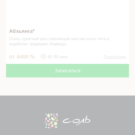
Абхьянга*
Очень приятный расслабляющий массаж всего тела в
индийских традициях Аюрведа.
от 4400
60-90 мин
Подробнее
Записаться