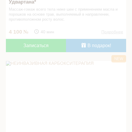
Удвартана*
Массаж-гомаж всего тела ниже шеи с применением масла и
порошков на основе трав, выполняемый в направлении,
противоположном росту волос.
4 100
40 мин
Подробнее
Записаться
В подарок!
NEW
НЕИНВАЗИВНАЯ КАРБОКСИТЕРАПИЯ в СПА салоне