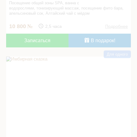
Посещение общей зоны SPA, ванна с
водорослями, тонизирующий массаж, посещение фито бара,
апельсиновый сок, Алтайский чай с мёдом
10 800
2,5 часа
Подробнее
Записаться
В подарок!
Для одного
Имбирная сказка в СПА салоне