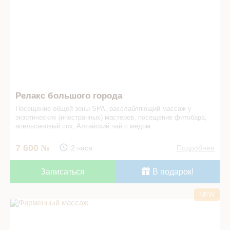
Релакс большого города
Посещение общей зоны
SPA,
­­расслабляющий массаж у
экзотических (иностранных) мастеров, ­посещение фито­бара,
апельсиновый сок, Алтайский чай с мёдом
7 600
2 часа
Подробнее
Записаться
В подарок!
NEW
Фирменный массаж "Соль" в СПА салоне