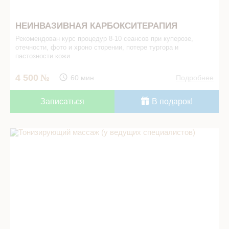
НЕИНВАЗИВНАЯ КАРБОКСИТЕРАПИЯ
Рекомендован курс процедур 8-10 сеансов при куперозе,
отечности, фото и хроно сторении, потере тургора и
пастозности кожи
4 500
60 мин
Подробнее
Записаться
В подарок!
Тонизирующий массаж (у ведущих специалистов) в СПА
салоне