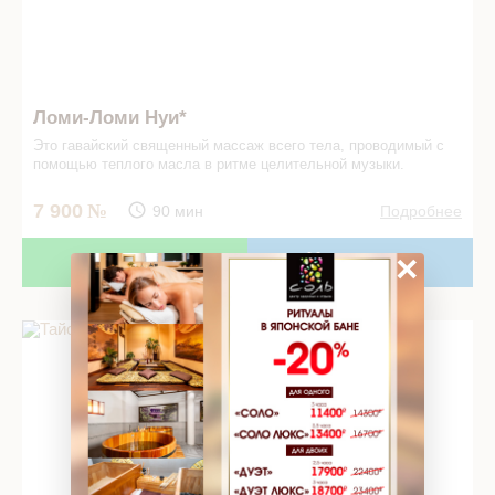
Ломи-Ломи Нуи*
Это гавайский священный массаж всего тела, проводимый с
помощью теплого масла в ритме целительной музыки.
7 900
90 мин
Подробнее
×
Записаться
В подарок!
Тайский оздоравливающий массаж в СПА салоне