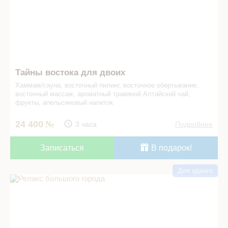
Тайны востока для двоих
Хаммам/сауна, восточный пилинг, восточное обертывание,
восточный массаж, ароматный травяной Алтайский чай,
фрукты, апельсиновый напиток
24 400
3 часа
Подробнее
Записаться
В подарок!
Для одного
Релакс большого города в СПА салоне