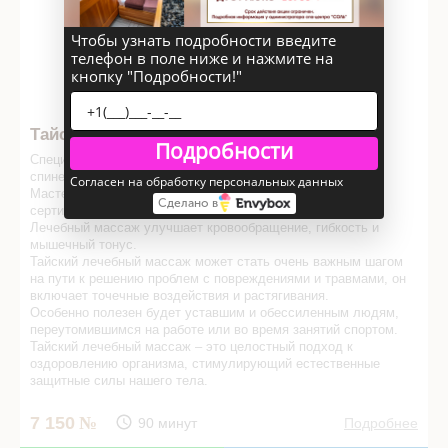
Чтобы узнать подробности введите
телефон в поле ниже и нажмите на
кнопку "Подробности!"
Тайский оздоравливающий массаж
Подробности
Специальная процедура для тех, кто страдает от болей в
спине, проблем с ногами и т.п.
Согласен на обработку персональных данных
Мастер, проводящий эту процедуру, имеет медицинский
Сделано в
сертификат и более 10 лет практики.
Лечебный массаж улучшает кровообращение, гибкость и
мышечный тонус.
Тайский лечебный массаж может стать очень важным шагом
на пути к решению проблем с повреждениями и травмами, он
включает точечные воздействия и растягивания.
Особенно полезен будет уставшим и обессиленным людям,
переутомившимся на работе или во время занятий спортом.
Тайский лечебный массаж – это целостный подход к
оздоровлению организма, стимулирующий естественные
защитные силы нашего тела.
7 150
90 минут
Подробнее