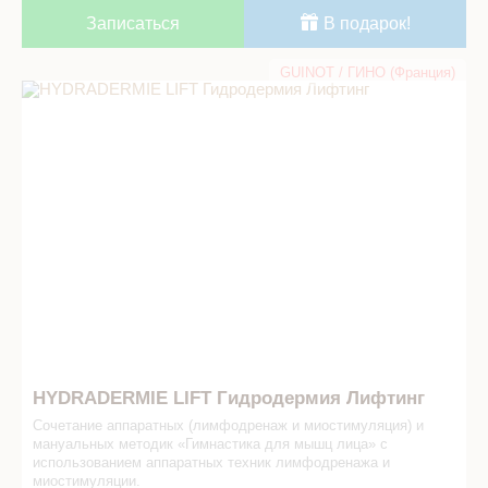
Записаться
В подарок!
GUINOT / ГИНО (Франция)
HYDRADERMIE LIFT Гидродермия­ Лифтинг в СПА салоне
HYDRADERMIE LIFT Гидродермия­ Лифтинг
Сочетание аппаратных (лимфодренаж и миостимуляция) и
мануальных методик «Гимнастика для мышц лица» с
использованием аппаратных техник лимфодренажа и
миостимуляции.