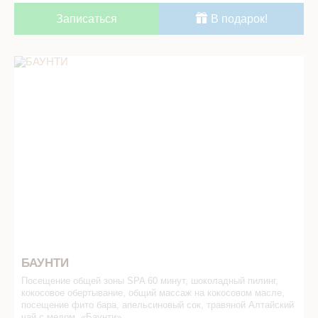
Записаться
В подарок!
БАУНТИ в СПА салоне
БАУНТИ
Посещение общей зоны SPA 60 минут, шоколадный пилинг,
кокосовое обертывание, общий массаж на кокосовом масле,
посещение фито бара, апельсиновый сок, травяной Алтайский
чай с медом, «Баунти»