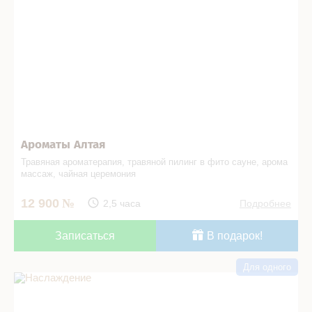
Ароматы Алтая
Травяная ароматерапия, травяной пилинг в фито ­сауне, арома
массаж, чайная церемония
12 900
2,5 часа
Подробнее
Записаться
В подарок!
Для одного
Наслаждение в СПА салоне