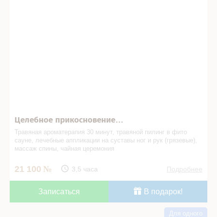
Целебное прикосновение…
Травяная ароматерапия 30 минут, травяной пилинг в фито
сауне, лечебные аппликации на суставы ног и рук (грязевые),
массаж спины, чайная церемония
21 100
3,5 часа
Подробнее
Записаться
В подарок!
Для одного