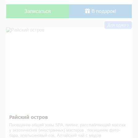
Записаться
В подарок!
Для одного
Райский остров в СПА салоне
Райский остров
Посещение общей зоны SPA, пилинг, расслабляющий массаж
у экзотических (иностранных) мастеров , посещение фито-
бара, апельсиновый сок, Алтайский чай с мёдом