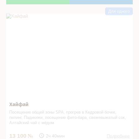
Для одного
Хайфай в СПА салоне
Хайфай
Посещение общей зоны SPA, прогрев в Кедровой бочке,
пилинг, Падикижи, посещение фито-­бара, свежевыжатый сок,
Алтайский чай с мёдом
13 100
2ч 40мин
Подробнее