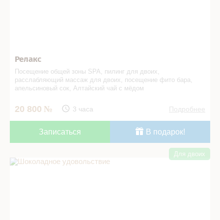
Релакс
Посещение общей зоны SPA, пилинг для двоих,
расслабляющий массаж для двоих, посещение фито бара,
апельсиновый сок, Алтайский чай с мёдом
20 800
3 часа
Подробнее
Записаться
В подарок!
Для двоих
Шоколадное удовольствие в СПА салоне