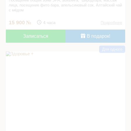
Посещение общей зоны SPA, абхьянга, широдхара, массаж
лица, посещение фито бара, апельсиновый сок, Алтайский чай
с мёдом
15 900
4 часа
Подробнее
Записаться
В подарок!
Для одного
Здоровье + в СПА салоне