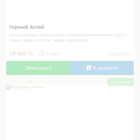
Горный Алтай
Ароматерапия, массаж спины бамбуковыми вениками в фито
сауне, арома массаж, чайная церемония
19 900
3 часа
Подробнее
Записаться
В подарок!
Для двоих
Ароматы Алтая в СПА салоне