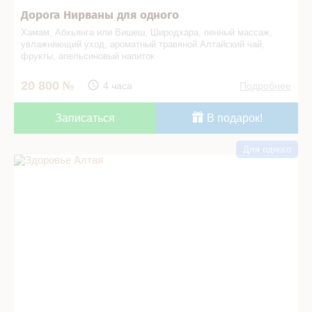
Дорога Нирваны для одного
Хамам, Абхьянга или Вишеш, Широдхара, пенный массаж,
увлажняющий уход, ароматный травяной Алтайский чай,
фрукты, апельсиновый напиток
20 800
4 часа
Подробнее
Записаться
В подарок!
Для одного
Здоровье Алтая в СПА салоне