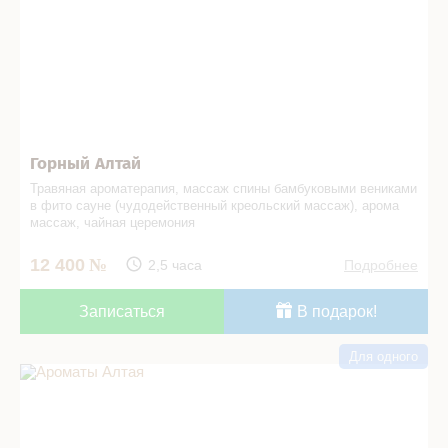
Горный Алтай
Травяная ароматерапия, массаж спины бамбуковыми вениками
в фито сауне (чудодейственный креольский массаж), арома
массаж, чайная церемония
12 400
2,5 часа
Подробнее
Записаться
В подарок!
Для одного
Ароматы Алтая в СПА салоне