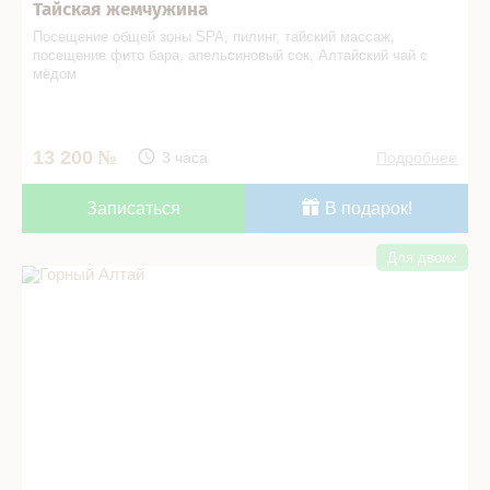
Тайская жемчужина
Посещение общей зоны SPA, пилинг, тайский массаж,
посещение фито бара, апельсиновый сок, Алтайский чай с
мёдом
13 200
3 часа
Подробнее
Записаться
В подарок!
Для двоих
Горный Алтай в СПА салоне