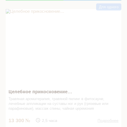
Для одного
Целебное прикосновение… в СПА салоне
Целебное прикосновение…
Травяная ароматерапия, травяной пилинг в фито­сауне,
лечебные аппликации на суставы ног и рук (грязевые или
парафиновые), массаж спины, чайная церемония
13 300
2,5 часа
Подробнее