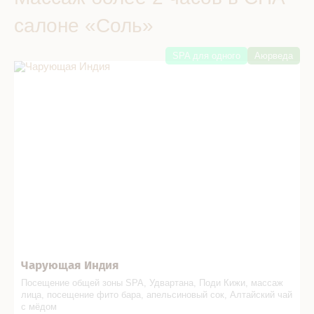
салоне «Соль»
SPA для одного
Аюрведа
Чарующая Индия в СПА салоне
Чарующая Индия
Посещение общей зоны SPA, Удвартана, Поди Кижи, массаж
лица, посещение фито бара, апельсиновый сок, Алтайский чай
с мёдом