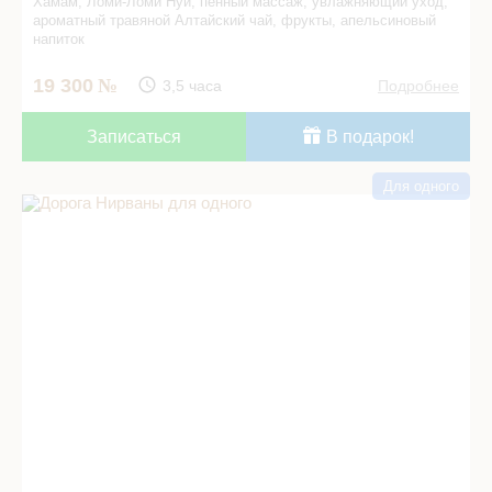
Хамам, Ломи-Ломи Нуи, пенный массаж, увлажняющий уход,
ароматный травяной Алтайский чай, фрукты, апельсиновый
напиток
19 300
3,5 часа
Подробнее
Записаться
В подарок!
Для одного
Дорога Нирваны для одного в СПА салоне