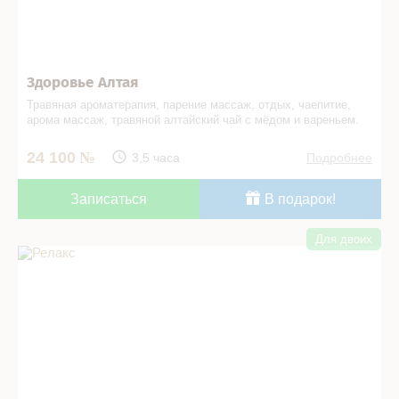
Здоровье Алтая
Травяная ароматерапия, парение массаж, отдых, чаепитие,
арома массаж, травяной алтайский чай с мёдом и вареньем.
24 100
3,5 часа
Подробнее
Записаться
В подарок!
Для двоих
Релакс в СПА салоне