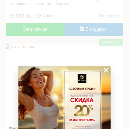
рекомендована также для мужчин.
15 900
3 часа
Подробнее
Записаться
В подарок!
Для двоих
Фито-­релакс в СПА салоне
×
Фито-­релакс