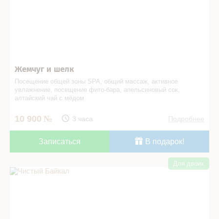
Жемчуг и шелк
Посещение общей зоны SPA, общий массаж, активное
увлажнение, посещение фито-бара, апельсиновый сок,
алтайский чай с мёдом
10 900
3 часа
Подробнее
Записаться
В подарок!
Для двоих
Чистый Байкал в СПА салоне