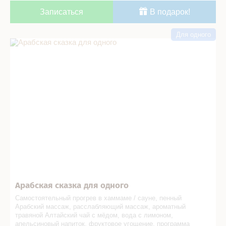
Записаться
В подарок!
Для одного
Арабская сказка для одного в СПА салоне
Арабская сказка для одного
Самостоятельный прогрев в хаммаме / сауне, пенный
Арабский массаж, расслабляющий массаж, ароматный
травяной Алтайский чай с мёдом, вода с лимоном,
апельсиновый напиток, фруктовое угощение, программа