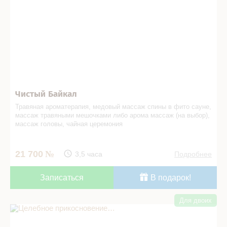
Чистый Байкал
Травяная ароматерапия, медовый массаж спины в фито сауне,
массаж травяными мешочками либо арома массаж (на выбор),
массаж головы, чайная церемония
21 700
3,5 часа
Подробнее
Записаться
В подарок!
Для двоих
Целебное прикосновение… в СПА салоне