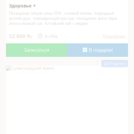
Здоровье +
Посещение общей зоны SPA, с
олевой пилинг, подводный
ручной душ, тонизирующий массаж, посещение фито бара,
апельсиновый сок, Алтайский чай с мёдом.
12 600
2ч 50м
Подробнее
Записаться
В подарок!
Для одного
Сумасшедший манго в СПА салоне