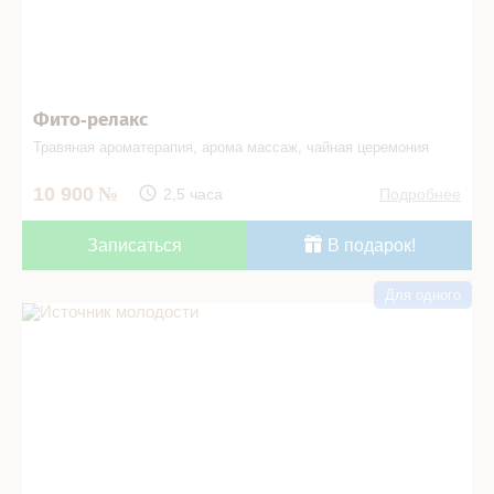
Фито-­релакс
Травяная ароматерапия, арома массаж, чайная церемония
10 900
2,5 часа
Подробнее
Записаться
В подарок!
Для одного
Источник молодости в СПА салоне