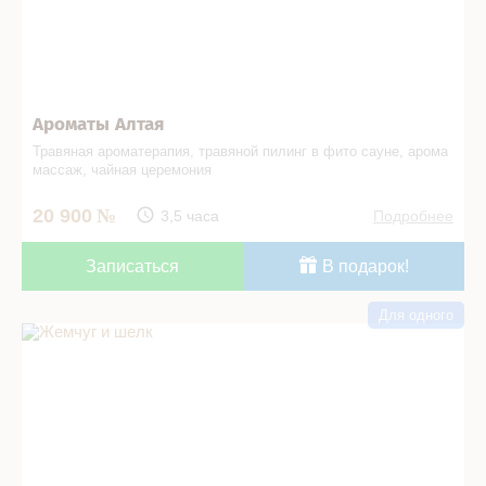
Ароматы Алтая
Травяная ароматерапия, травяной пилинг в фито сауне, арома
массаж, чайная церемония
20 900
3,5 часа
Подробнее
Записаться
В подарок!
Для одного
Жемчуг и шелк в СПА салоне