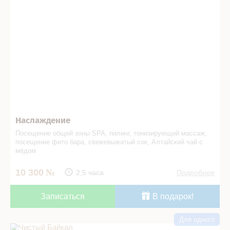
Наслаждение
Посещение общей зоны SPA, пилинг, тонизирующий массаж,
посещение фито бара, свежевыжатый сок, Алтайский чай с
мёдом
10 300
2,5 часа
Подробнее
Записаться
В подарок!
Для одного
Чистый Байкал в СПА салоне