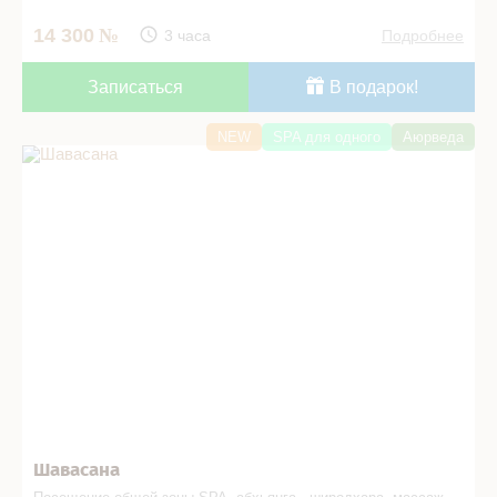
14 300
3 часа
Подробнее
Записаться
В подарок!
NEW
SPA для одного
Аюрведа
Шавасана в СПА салоне
Шавасана