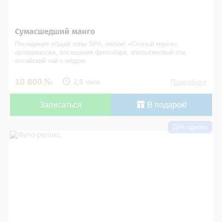
Сумасшедший манго
Посещение общей зоны SPA, пилинг «Сочный манго»,
аромамассаж, посещение фито-­бара, апельсиновый сок,
алтайский чай с мёдом
10 800
2,5 часа
Подробнее
Записаться
В подарок!
Для одного
Фито-­релакс в СПА салоне