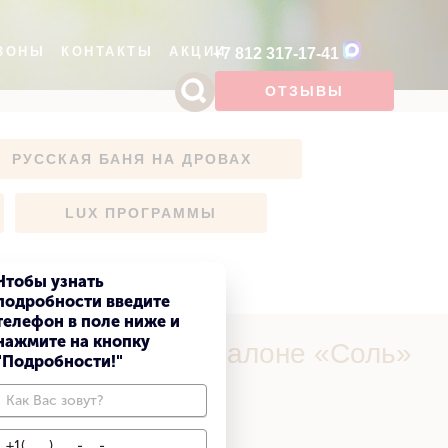
ЗОНЫ
КОНТАКТЫ
АКЦИИ
+7 812 317-17-41
ОТЗЫВЫ
ФОТОГАЛЕРЕЯ
РУССКАЯ БАНЯ НА ДРОВАХ
ЯПОНСКАЯ БАНЯ
РУССКАЯ БАНЯ НА ДРОВАХ
LUX ПРОГРАММЫ
LUX ПРОГРАММЫ
Чтобы узнать
подробности введите
телефон в поле ниже и
нажмите на кнопку
 120 мин в СПА салоне «Соль»
"Подробности!"