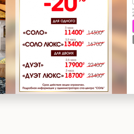
Н
с
д