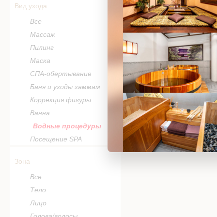
Вид ухода
Все
Массаж
Пилинг
Маска
СПА-обертывание
Баня и уходы хаммам
Коррекция фигуры
Ванна
Водные процедуры
Посещение SPA
Зона
Все
Тело
Лицо
Голова/волосы