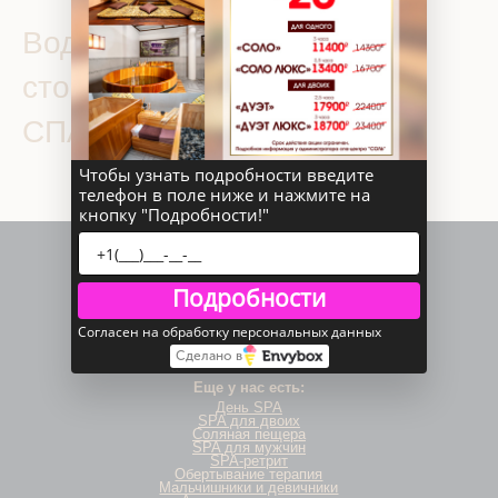
Водные процедуры уход за
стопами 30 мин — 60 мин в
СПА салоне «Соль»
Чтобы узнать подробности введите
телефон в поле ниже и нажмите на
кнопку "Подробности!"
Подробности
Согласен на обработку персональных данных
Сделано в
Еще у нас есть:
День SPA
SPA для двоих
Соляная пещера
SPA для мужчин
SPA-ретрит
Обертывание терапия
Мальчишники и девичники