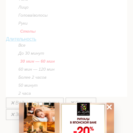
Лицо
Голова/волосы
Руки
Стопы
Длительность
Все
До 30 минут
30 мин — 60 мин
60 мин — 120 мин
Более 2 часов
50 минут
2 часа
❌ Водные процедуры
❌ Стопы
×
❌ 30 мин — 60 мин
ВЫБРАТЬ ПРОГРАММУ